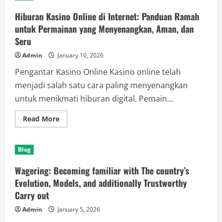
Kasino
On
Hiburan Kasino Online di Internet: Panduan Ramah
the
web:
untuk Permainan yang Menyenangkan, Aman, dan
Panduan
Seru
yang
Jelas
john
Admin
January 10, 2026
Menyenangkan
untuk
Pengantar Kasino Online Kasino online telah
Penggemar
Hiburan
menjadi salah satu cara paling menyenangkan
Electronic
digital
untuk menikmati hiburan digital. Pemain...
Read
Read More
more
about
Hiburan
Kasino
Blog
Online
di
Internet:
Wagering: Becoming familiar with The country’s
Panduan
Ramah
Evolution, Models, and additionally Trustworthy
untuk
Carry out
Permainan
yang
Menyenangkan,
Admin
January 5, 2026
Aman,