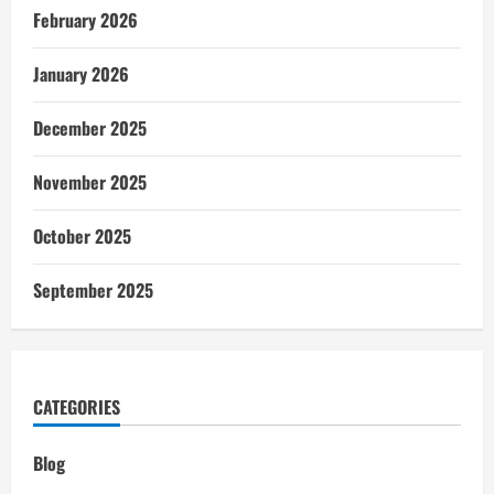
February 2026
January 2026
December 2025
November 2025
October 2025
September 2025
CATEGORIES
Blog