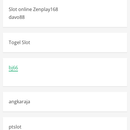
Slot online Zenplay168
davo88
Togel Slot
bj66
angkaraja
ptslot