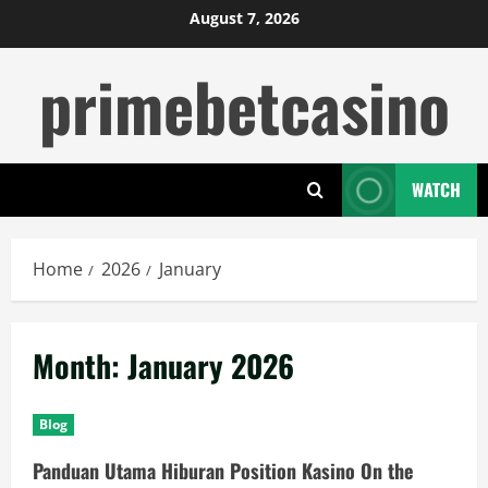
Skip
August 7, 2026
to
primebetcasino
content
WATCH
Home
2026
January
Month:
January 2026
Blog
Panduan Utama Hiburan Position Kasino On the