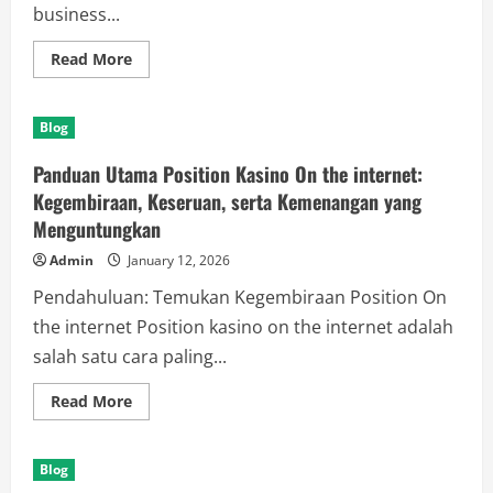
business...
Read
Read More
more
about
Brand
new
Blog
On
line
casino
Panduan Utama Position Kasino On the internet:
Online
game
Kegembiraan, Keseruan, serta Kemenangan yang
Development
Menguntungkan
Framing
the
near
Admin
January 12, 2026
future
associated
Pendahuluan: Temukan Kegembiraan Position On
with
On
the internet Position kasino on the internet adalah
the
internet
salah satu cara paling...
Betting
Read
Read More
more
about
Panduan
Utama
Blog
Position
Kasino