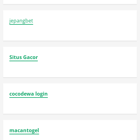
jepangbet
Situs Gacor
cocodewa login
macantogel