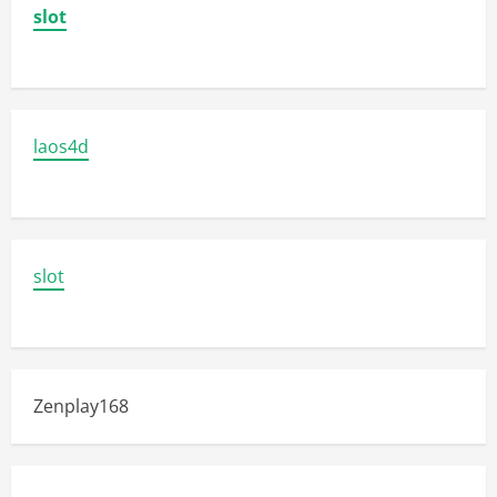
slot
laos4d
slot
Zenplay168