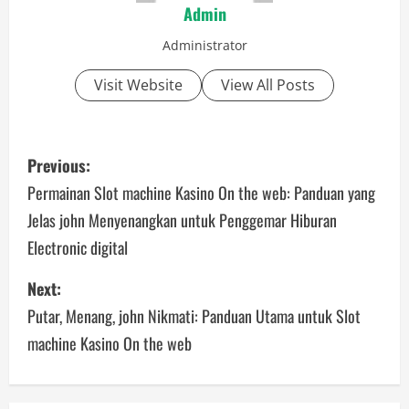
Admin
Administrator
Visit Website
View All Posts
P
Previous:
o
Permainan Slot machine Kasino On the web: Panduan yang
Jelas john Menyenangkan untuk Penggemar Hiburan
s
Electronic digital
t
Next:
n
Putar, Menang, john Nikmati: Panduan Utama untuk Slot
a
machine Kasino On the web
v