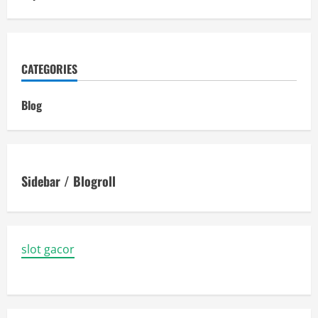
CATEGORIES
Blog
Sidebar / Blogroll
slot gacor