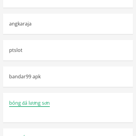
angkaraja
ptslot
bandar99 apk
bóng đá lương sơn