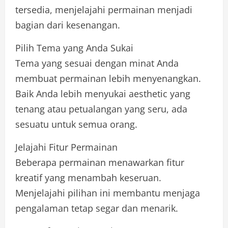
tersedia, menjelajahi permainan menjadi
bagian dari kesenangan.
Pilih Tema yang Anda Sukai
Tema yang sesuai dengan minat Anda
membuat permainan lebih menyenangkan.
Baik Anda lebih menyukai aesthetic yang
tenang atau petualangan yang seru, ada
sesuatu untuk semua orang.
Jelajahi Fitur Permainan
Beberapa permainan menawarkan fitur
kreatif yang menambah keseruan.
Menjelajahi pilihan ini membantu menjaga
pengalaman tetap segar dan menarik.