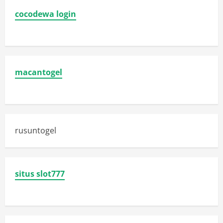
cocodewa login
macantogel
rusuntogel
situs slot777