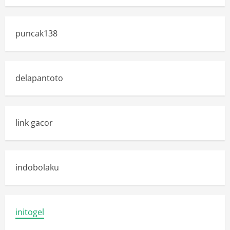
puncak138
delapantoto
link gacor
indobolaku
initogel