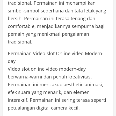
tradisional. Permainan ini menampilkan
simbol-simbol sederhana dan tata letak yang
bersih. Permainan ini terasa tenang dan
comfortable, menjadikannya sempurna bagi
pemain yang menikmati pengalaman
tradisional.
Permainan Video slot Online video Modern-
day
Video slot online video modern-day
berwarna-warni dan penuh kreativitas.
Permainan ini mencakup aesthetic animasi,
efek suara yang menarik, dan elemen
interaktif. Permainan ini sering terasa seperti
petualangan digital camera kecil.