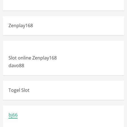
Zenplay168
Slot online Zenplay168
davo88
Togel Slot
bj66