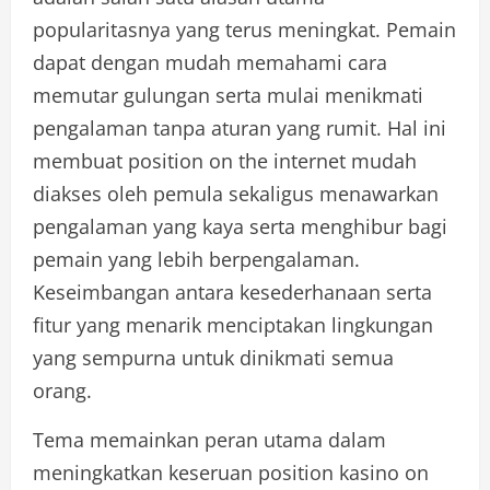
popularitasnya yang terus meningkat. Pemain
dapat dengan mudah memahami cara
memutar gulungan serta mulai menikmati
pengalaman tanpa aturan yang rumit. Hal ini
membuat position on the internet mudah
diakses oleh pemula sekaligus menawarkan
pengalaman yang kaya serta menghibur bagi
pemain yang lebih berpengalaman.
Keseimbangan antara kesederhanaan serta
fitur yang menarik menciptakan lingkungan
yang sempurna untuk dinikmati semua
orang.
Tema memainkan peran utama dalam
meningkatkan keseruan position kasino on