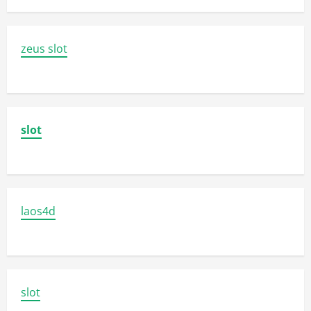
zeus slot
slot
laos4d
slot