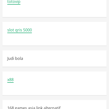
totovip
slot qris 5000
Judi bola
x88
168 games asia link alternatif