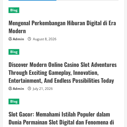
Blog
Mengenal Perkembangan Hiburan Digital di Era
Modern
Admin
August 8, 2026
Blog
Discover Modern Online Casino Slot Adventures
Through Exciting Gameplay, Innovation,
Entertainment, And Endless Possibilities Today
Admin
July 21, 2026
Blog
Slot Gacor: Memahami Istilah Populer dalam
Dunia Permainan Slot Digital dan Fenomena di