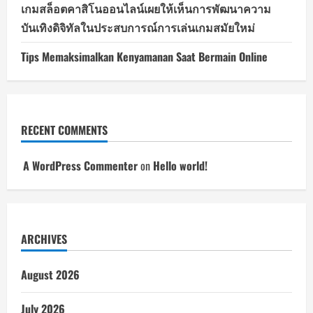
เกมสล็อตคาสิโนออนไลน์เผยให้เห็นการพัฒนาความ
บันเทิงดิจิทัลในประสบการณ์การเล่นเกมสมัยใหม่
Tips Memaksimalkan Kenyamanan Saat Bermain Online
RECENT COMMENTS
A WordPress Commenter
on
Hello world!
ARCHIVES
August 2026
July 2026