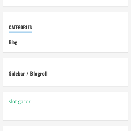
CATEGORIES
Blog
Sidebar / Blogroll
slot gacor