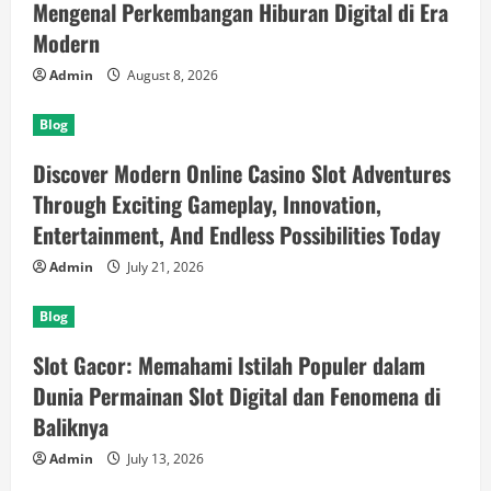
Mengenal Perkembangan Hiburan Digital di Era
Modern
Admin
August 8, 2026
Blog
Discover Modern Online Casino Slot Adventures
Through Exciting Gameplay, Innovation,
Entertainment, And Endless Possibilities Today
Admin
July 21, 2026
Blog
Slot Gacor: Memahami Istilah Populer dalam
Dunia Permainan Slot Digital dan Fenomena di
Baliknya
Admin
July 13, 2026