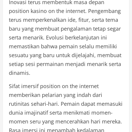
Inovasi terus membentuk masa depan
position kasino on the internet. Pengembang
terus memperkenalkan ide, fitur, serta tema
baru yang membuat pengalaman tetap segar
serta menarik. Evolusi berkelanjutan ini
memastikan bahwa pemain selalu memiliki
sesuatu yang baru untuk dijelajahi, membuat
setiap sesi permainan menjadi menarik serta
dinamis.
Sifat imersif position on the internet
memberikan pelarian yang indah dari
rutinitas sehari-hari. Pemain dapat memasuki
dunia imajinatif serta menikmati momen-
momen seru yang mencerahkan hari mereka.
Rasa imersi ini menambah kedalaman