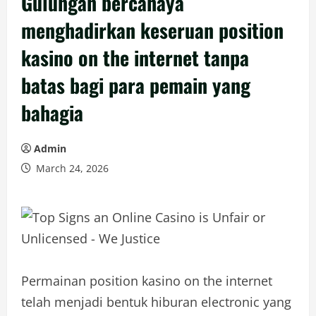
Gulungan bercahaya
menghadirkan keseruan position
kasino on the internet tanpa
batas bagi para pemain yang
bahagia
Admin
March 24, 2026
Permainan position kasino on the internet
telah menjadi bentuk hiburan electronic yang