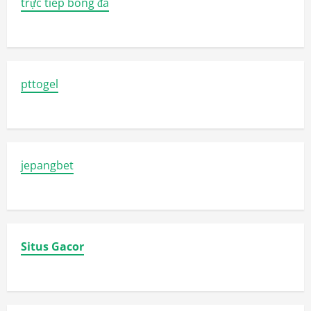
trực tiếp bóng đá
pttogel
jepangbet
Situs Gacor