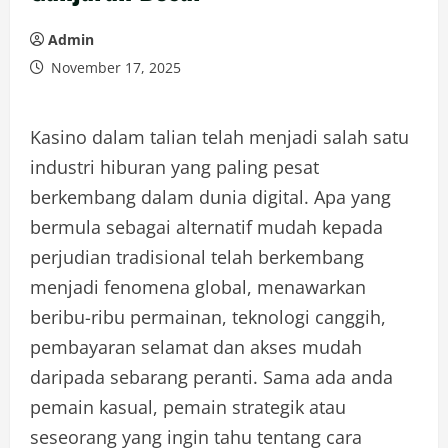
Admin
November 17, 2025
Kasino dalam talian telah menjadi salah satu
industri hiburan yang paling pesat
berkembang dalam dunia digital. Apa yang
bermula sebagai alternatif mudah kepada
perjudian tradisional telah berkembang
menjadi fenomena global, menawarkan
beribu-ribu permainan, teknologi canggih,
pembayaran selamat dan akses mudah
daripada sebarang peranti. Sama ada anda
pemain kasual, pemain strategik atau
seseorang yang ingin tahu tentang cara