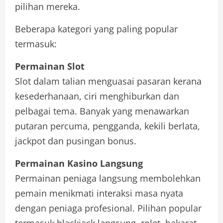
pilihan mereka.
Beberapa kategori yang paling popular
termasuk:
Permainan Slot
Slot dalam talian menguasai pasaran kerana
kesederhanaan, ciri menghiburkan dan
pelbagai tema. Banyak yang menawarkan
putaran percuma, pengganda, kekili berlata,
jackpot dan pusingan bonus.
Permainan Kasino Langsung
Permainan peniaga langsung membolehkan
pemain menikmati interaksi masa nyata
dengan peniaga profesional. Pilihan popular