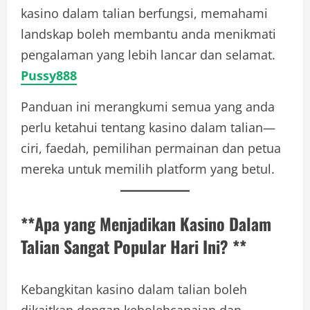
kasino dalam talian berfungsi, memahami
landskap boleh membantu anda menikmati
pengalaman yang lebih lancar dan selamat.
Pussy888
Panduan ini merangkumi semua yang anda
perlu ketahui tentang kasino dalam talian—
ciri, faedah, pemilihan permainan dan petua
mereka untuk memilih platform yang betul.
**Apa yang Menjadikan Kasino Dalam
Talian Sangat Popular Hari Ini? **
Kebangkitan kasino dalam talian boleh