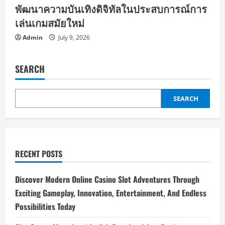
พัฒนาความบันเทิงดิจิทัลในประสบการณ์การ
เล่นเกมสมัยใหม่
Admin
July 9, 2026
SEARCH
SEARCH
RECENT POSTS
Discover Modern Online Casino Slot Adventures Through
Exciting Gameplay, Innovation, Entertainment, And Endless
Possibilities Today