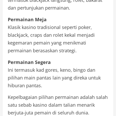
termasuk blackjack langsung, rolet, bakarat
dan pertunjukan permainan.
Permainan Meja
Klasik kasino tradisional seperti poker,
blackjack, craps dan rolet kekal menjadi
kegemaran pemain yang menikmati
permainan berasaskan strategi.
Permainan Segera
Ini termasuk kad gores, keno, bingo dan
pilihan main pantas lain yang direka untuk
hiburan pantas.
Kepelbagaian pilihan permainan adalah salah
satu sebab kasino dalam talian menarik
berjuta-juta pemain di seluruh dunia.