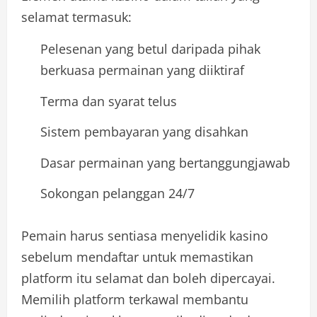
selamat termasuk:
Pelesenan yang betul daripada pihak
berkuasa permainan yang diiktiraf
Terma dan syarat telus
Sistem pembayaran yang disahkan
Dasar permainan yang bertanggungjawab
Sokongan pelanggan 24/7
Pemain harus sentiasa menyelidik kasino
sebelum mendaftar untuk memastikan
platform itu selamat dan boleh dipercayai.
Memilih platform terkawal membantu