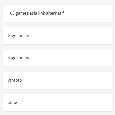
168 games asia link alternatif
togel online
togel online
ythtoto
idebet