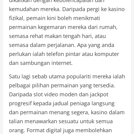
dikaitkan dengan kebolehcapaian dan
kemudahan mereka. Daripada pergi ke kasino
fizikal, pemain kini boleh menikmati
permainan kegemaran mereka dari rumah,
semasa rehat makan tengah hari, atau
semasa dalam perjalanan. Apa yang anda
perlukan ialah telefon pintar atau komputer
dan sambungan internet.
Satu lagi sebab utama populariti mereka ialah
pelbagai pilihan permainan yang tersedia.
Daripada slot video moden dan jackpot
progresif kepada jadual peniaga langsung
dan permainan menang segera, kasino dalam
talian menawarkan sesuatu untuk semua
orang. Format digital juga membolehkan