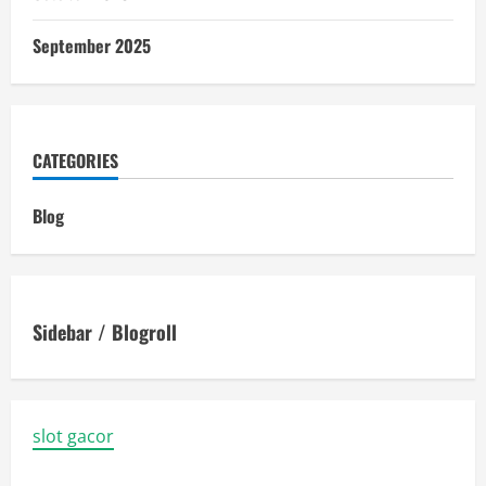
September 2025
CATEGORIES
Blog
Sidebar / Blogroll
slot gacor