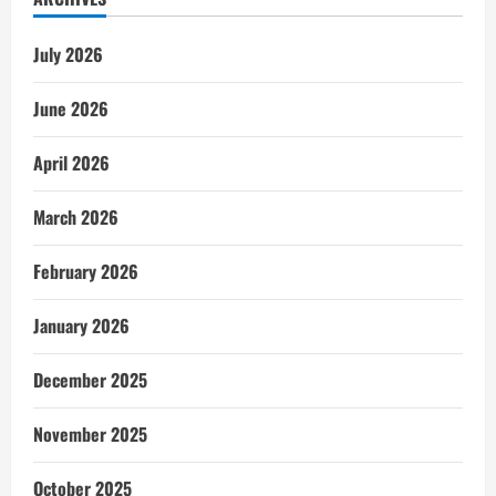
July 2026
June 2026
April 2026
March 2026
February 2026
January 2026
December 2025
November 2025
October 2025