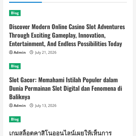
Blog
Discover Modern Online Casino Slot Adventures
Through Exciting Gameplay, Innovation,
Entertainment, And Endless Possibilities Today
Admin
July 21, 2026
Blog
Slot Gacor: Memahami Istilah Populer dalam
Dunia Permainan Slot Digital dan Fenomena di
Baliknya
Admin
July 13, 2026
Blog
เกมสล็อตคาสิโนออนไลน์เผยให้เห็นการ