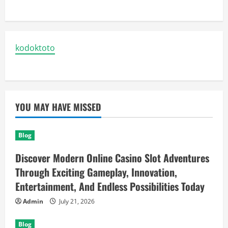
kodoktoto
YOU MAY HAVE MISSED
Blog
Discover Modern Online Casino Slot Adventures
Through Exciting Gameplay, Innovation,
Entertainment, And Endless Possibilities Today
Admin
July 21, 2026
Blog