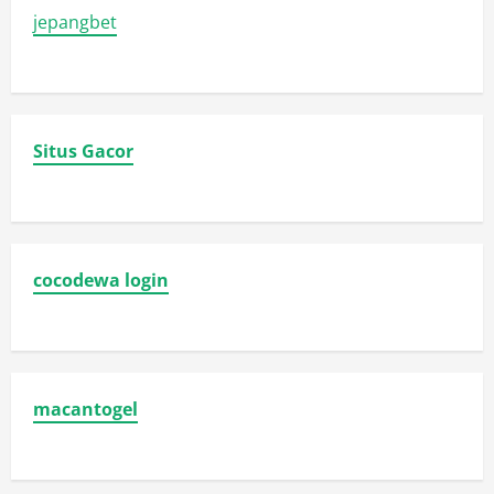
jepangbet
Situs Gacor
cocodewa login
macantogel