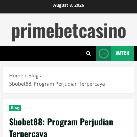
Skip
August 8, 2026
to
primebetcasino
content
WATCH
Home
Blog
Sbobet88: Program Perjudian Terpercaya
Blog
Sbobet88: Program Perjudian
Terpercaya