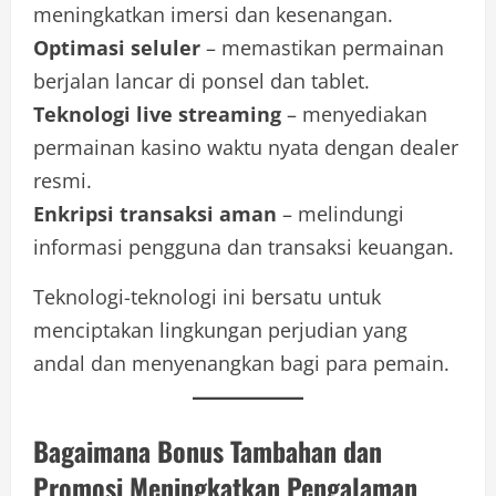
meningkatkan imersi dan kesenangan.
Optimasi seluler
– memastikan permainan
berjalan lancar di ponsel dan tablet.
Teknologi live streaming
– menyediakan
permainan kasino waktu nyata dengan dealer
resmi.
Enkripsi transaksi aman
– melindungi
informasi pengguna dan transaksi keuangan.
Teknologi-teknologi ini bersatu untuk
menciptakan lingkungan perjudian yang
andal dan menyenangkan bagi para pemain.
Bagaimana Bonus Tambahan dan
Promosi Meningkatkan Pengalaman