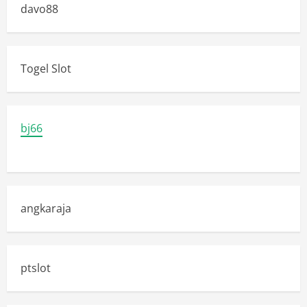
davo88
Togel Slot
bj66
angkaraja
ptslot