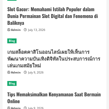
Slot Gacor: Memahami Istilah Populer dalam
Dunia Permainan Slot Digital dan Fenomena di
Baliknya
Admin
July 13, 2026
Blog
เกมสล็อตคาสิโนออนไลน์เผยให้เห็นการ
พัฒนาความบันเทิงดิจิทัลในประสบการณ์การ
เล่นเกมสมัยใหม่
Admin
July 9, 2026
Blog
Tips Memaksimalkan Kenyamanan Saat Bermain
Online
Admin
July 9, 2026