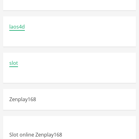
laos4d
slot
Zenplay168
Slot online Zenplay168