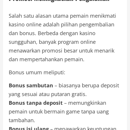
Salah satu alasan utama pemain menikmati
kasino online adalah pilihan pengembalian
dan bonus. Berbeda dengan kasino
sungguhan, banyak program online
menawarkan promosi besar untuk menarik
dan mempertahankan pemain.
Bonus umum meliputi:
Bonus sambutan
– biasanya berupa deposit
yang sesuai atau putaran gratis.
Bonus tanpa deposit
– memungkinkan
pemain untuk bermain game tanpa uang
tambahan.
Bonus isi ulang
– menawarkan keuntungan