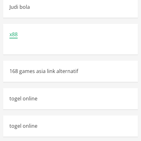
Judi bola
x88
168 games asia link alternatif
togel online
togel online