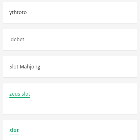
ythtoto
idebet
Slot Mahjong
zeus slot
slot